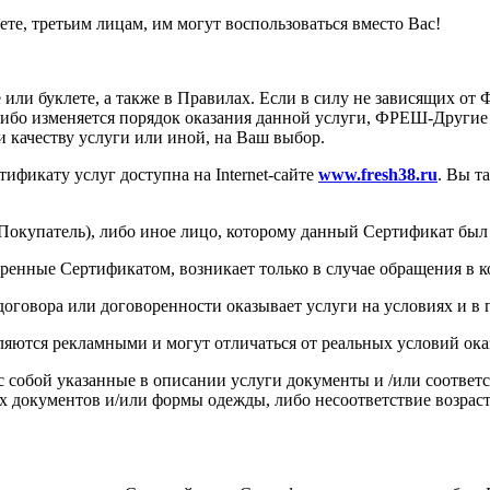
те, третьим лицам, им могут воспользоваться вместо Вас!
или буклете, а также в Правилах. Если в силу не зависящих от
ибо изменяется порядок оказания данной услуги, ФРЕШ-Другие 
 качеству услуги или иной, на Ваш выбор.
ификату услуг доступна на Internet-сайте
www
.
fresh
38.
ru
. Вы т
(Покупатель), либо иное лицо, которому данный Сертификат был
тренные Сертификатом, возникает только в случае обращения 
договора или договоренности оказывает услуги на условиях и в
ляются рекламными и могут отличаться от реальных условий ока
с собой указанные в описании услуги документы и /или соотв
 документов и/или формы одежды, либо несоответствие возраст